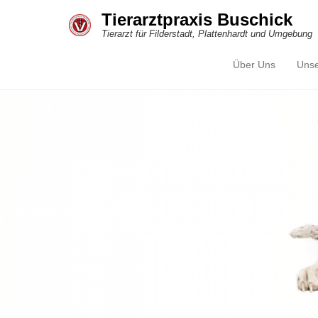
Tierarztpraxis Buschick
Tierarzt für Filderstadt, Plattenhardt und Umgebung
Über Uns
Unse
Primärmenü
Zum Inhalt springen