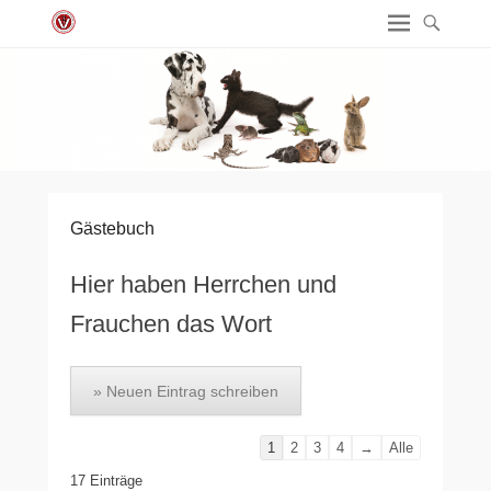
Gästebuch
Hier haben Herrchen und
Frauchen das Wort
Navigation
1
2
3
4
→
Alle
der
17 Einträge