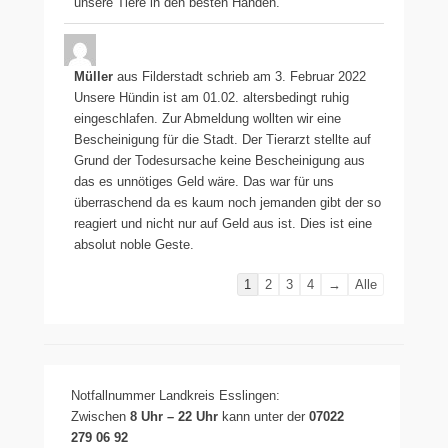
unsere Tiere in den besten Händen.
Müller
aus
Filderstadt
schrieb am
3. Februar 2022
Unsere Hündin ist am 01.02. altersbedingt ruhig
eingeschlafen. Zur Abmeldung wollten wir eine
Bescheinigung für die Stadt. Der Tierarzt stellte auf
Grund der Todesursache keine Bescheinigung aus
das es unnötiges Geld wäre. Das war für uns
überraschend da es kaum noch jemanden gibt der so
reagiert und nicht nur auf Geld aus ist. Dies ist eine
absolut noble Geste.
Navigation
1
2
3
4
→
Alle
der
Gästebuchliste
Notfallnummer Landkreis Esslingen:
Zwischen
8 Uhr – 22 Uhr
kann unter der
07022
279 06 92